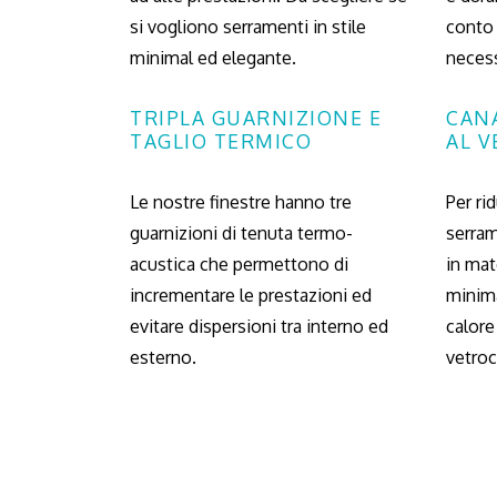
si vogliono serramenti in stile
conto 
minimal ed elegante.
necess
TRIPLA GUARNIZIONE E
CAN
TAGLIO TERMICO
AL 
Le nostre finestre hanno tre
Per ri
guarnizioni di tenuta termo-
serram
acustica che permettono di
in mat
incrementare le prestazioni ed
minima
evitare dispersioni tra interno ed
calore
esterno.
vetro