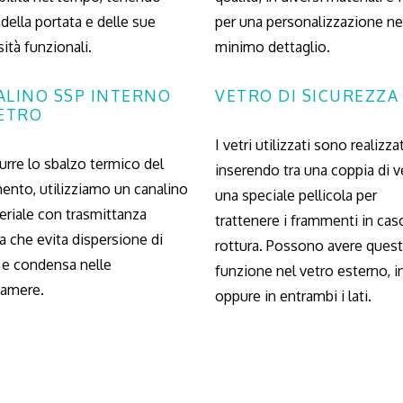
della portata e delle sue
per una personalizzazione ne
ità funzionali.
minimo dettaglio.
ALINO SSP INTERNO
VETRO DI SICUREZZA
VETRO
I vetri utilizzati sono realizzat
durre lo sbalzo termico del
inserendo tra una coppia di v
ento, utilizziamo un canalino
una speciale pellicola per
eriale con trasmittanza
trattenere i frammenti in cas
 che evita dispersione di
rottura. Possono avere ques
 e condensa nelle
funzione nel vetro esterno, i
camere.
oppure in entrambi i lati.