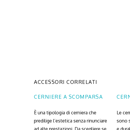
ACCESSORI CORRELATI
CERNIERE A SCOMPARSA
CER
È una tipologia di cerniera che
Le cer
predilige l’estetica senza rinunciare
sono s
ad alte prestazioni. Da scegliere se
e dura